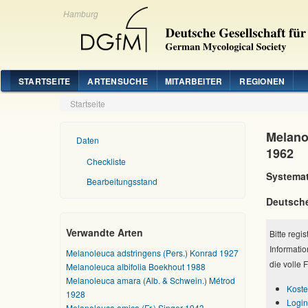
Hamburg
STARTSEITE
ARTENSUCHE
MITARBEITER
REGIONEN
Startseite
Melano
Daten
1962
Checkliste
Systemat
Bearbeitungsstand
Deutsch
Verwandte Arten
Bitte regi
Informatio
Melanoleuca adstringens (Pers.) Konrad 1927
die volle 
Melanoleuca albifolia Boekhout 1988
Melanoleuca amara (Alb. & Schwein.) Métrod
Koste
1928
Login
Melanoleuca amica (Fr.) Singer 1943