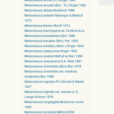
Melanoleuca arcuata (Bull. : Fr.) Singer 1935
Melanoleuca atripes Boekhout 1988
Melanoleuca bataillei Malençon & Bertault
1975
Melanoleuca bicolor Murrill 1913
Melanoleuca brachyspora ss. Fontenla & al.
Melanoleuca bresadolana Bon 1988
Melanoleuca brevipes (Bull.) Pat. 1900
Melanoleuca candida (Velen.) Singer 1943
Melanoleuca catalaunica Singer 1935
Melanoleuca cavipes Métrod ex Bon 1990
Melanoleuca cinerascens D.A. Reid 1967
Melanoleuca cinereifolia (Bon) Bon 1978
Melanoleuca cinereifolia var. maritima
(Huijsman) Bon 1985
Melanoleuca cognata (Fr.) Konrad & Maubl.
1927
Melanoleuca cognata var. robusta (J. E.
Lange) Kühner 1978
Melanoleuca congregata Bertault ex Contu
1993
Melanoleuca contracta Métrod 2006