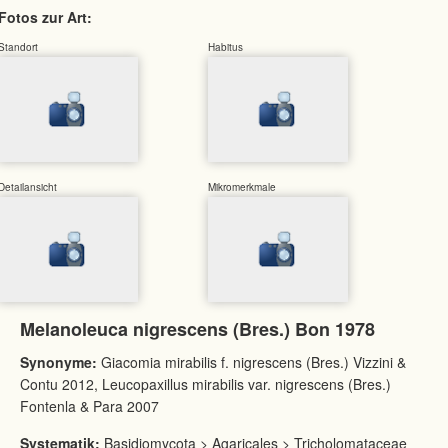
Fotos zur Art:
Standort
Habitus
Detailansicht
Mikromerkmale
Melanoleuca nigrescens (Bres.) Bon 1978
Synonyme:
Giacomia mirabilis f. nigrescens (Bres.) Vizzini &
Contu 2012, Leucopaxillus mirabilis var. nigrescens (Bres.)
Fontenla & Para 2007
Systematik:
Basidiomycota > Agaricales > Tricholomataceae