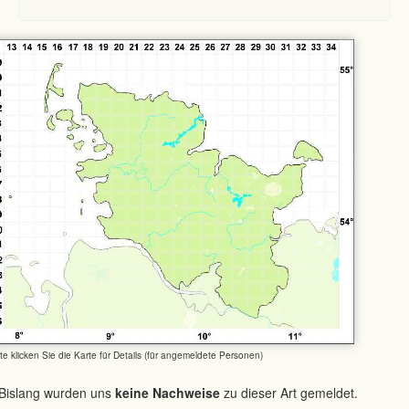
tte klicken Sie die Karte für Details (für angemeldete Personen)
Bislang wurden uns
keine Nachweise
zu dieser Art gemeldet.