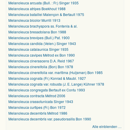
Melanoleuca arcuata (Bull. : Fr.) Singer 1935
Melanoleuca atripes Boekhout 1988
Melanoleuca bataillei Malençon & Bertault 1975
Melanoleuca bicolor Murrill 1913
Melanoleuca brachyspora ss. Fontenla & al.
Melanoleuca bresadolana Bon 1988
Melanoleuca brevipes (Bull.) Pat. 1900
Melanoleuca candida (Velen.) Singer 1943
Melanoleuca catalaunica Singer 1935
Melanoleuca cavipes Métrod ex Bon 1990
Melanoleuca cinerascens D.A. Reid 1967
Melanoleuca cinereifolia (Bon) Bon 1978
Melanoleuca cinereifolia var. maritima (Huijsman) Bon 1985
Melanoleuca cognata (Fr.) Konrad & Maubl. 1927
Melanoleuca cognata var. robusta (J. E. Lange) Kühner 1978
Melanoleuca congregata Bertault ex Contu 1993
Melanoleuca contracta Métrod 2006
Melanoleuca crassotunicata Singer 1943
Melanoleuca curtipes (Fr.) Bon 1972
Melanoleuca decembris Métrod 1986
Melanoleuca decembris var. pseudorasilis Bon 1990
Alle einblenden …