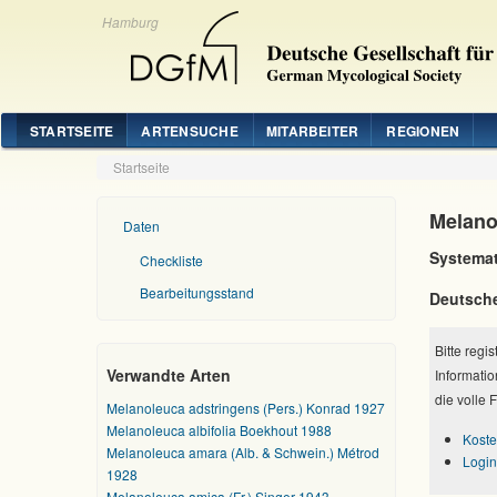
Hamburg
STARTSEITE
ARTENSUCHE
MITARBEITER
REGIONEN
Startseite
Melano
Daten
Systemat
Checkliste
Bearbeitungsstand
Deutsch
Bitte regi
Verwandte Arten
Informatio
die volle 
Melanoleuca adstringens (Pers.) Konrad 1927
Melanoleuca albifolia Boekhout 1988
Koste
Melanoleuca amara (Alb. & Schwein.) Métrod
Login
1928
Melanoleuca amica (Fr.) Singer 1943