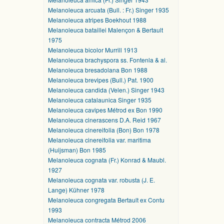
Melanoleuca arcuata (Bull. : Fr.) Singer 1935
Melanoleuca atripes Boekhout 1988
Melanoleuca bataillei Malençon & Bertault
1975
Melanoleuca bicolor Murrill 1913
Melanoleuca brachyspora ss. Fontenla & al.
Melanoleuca bresadolana Bon 1988
Melanoleuca brevipes (Bull.) Pat. 1900
Melanoleuca candida (Velen.) Singer 1943
Melanoleuca catalaunica Singer 1935
Melanoleuca cavipes Métrod ex Bon 1990
Melanoleuca cinerascens D.A. Reid 1967
Melanoleuca cinereifolia (Bon) Bon 1978
Melanoleuca cinereifolia var. maritima
(Huijsman) Bon 1985
Melanoleuca cognata (Fr.) Konrad & Maubl.
1927
Melanoleuca cognata var. robusta (J. E.
Lange) Kühner 1978
Melanoleuca congregata Bertault ex Contu
1993
Melanoleuca contracta Métrod 2006