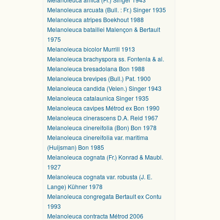
Melanoleuca arcuata (Bull. : Fr.) Singer 1935
Melanoleuca atripes Boekhout 1988
Melanoleuca bataillei Malençon & Bertault
1975
Melanoleuca bicolor Murrill 1913
Melanoleuca brachyspora ss. Fontenla & al.
Melanoleuca bresadolana Bon 1988
Melanoleuca brevipes (Bull.) Pat. 1900
Melanoleuca candida (Velen.) Singer 1943
Melanoleuca catalaunica Singer 1935
Melanoleuca cavipes Métrod ex Bon 1990
Melanoleuca cinerascens D.A. Reid 1967
Melanoleuca cinereifolia (Bon) Bon 1978
Melanoleuca cinereifolia var. maritima
(Huijsman) Bon 1985
Melanoleuca cognata (Fr.) Konrad & Maubl.
1927
Melanoleuca cognata var. robusta (J. E.
Lange) Kühner 1978
Melanoleuca congregata Bertault ex Contu
1993
Melanoleuca contracta Métrod 2006