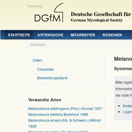
Hamburg
STARTSEITE
ARTENSUCHE
MITARBEITER
REGIONEN
Startseite
Melano
Daten
Systemat
Checkliste
Bearbeitungsstand
Bitte regi
Informatio
die volle 
Verwandte Arten
Koste
Melanoleuca adstringens (Pers.) Konrad 1927
Login
Melanoleuca albifolia Boekhout 1988
Melanoleuca amara (Alb. & Schwein.) Métrod
1928
Melanoleuca amica (Fr.) Singer 1943