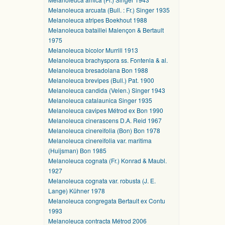
Melanoleuca arcuata (Bull. : Fr.) Singer 1935
Melanoleuca atripes Boekhout 1988
Melanoleuca bataillei Malençon & Bertault
1975
Melanoleuca bicolor Murrill 1913
Melanoleuca brachyspora ss. Fontenla & al.
Melanoleuca bresadolana Bon 1988
Melanoleuca brevipes (Bull.) Pat. 1900
Melanoleuca candida (Velen.) Singer 1943
Melanoleuca catalaunica Singer 1935
Melanoleuca cavipes Métrod ex Bon 1990
Melanoleuca cinerascens D.A. Reid 1967
Melanoleuca cinereifolia (Bon) Bon 1978
Melanoleuca cinereifolia var. maritima
(Huijsman) Bon 1985
Melanoleuca cognata (Fr.) Konrad & Maubl.
1927
Melanoleuca cognata var. robusta (J. E.
Lange) Kühner 1978
Melanoleuca congregata Bertault ex Contu
1993
Melanoleuca contracta Métrod 2006