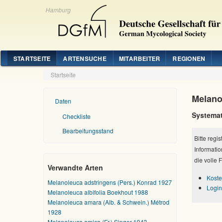
Hamburg
STARTSEITE
ARTENSUCHE
MITARBEITER
REGIONEN
Startseite
Melano
Daten
Systemat
Checkliste
Bearbeitungsstand
Bitte regi
Informatio
die volle 
Verwandte Arten
Koste
Melanoleuca adstringens (Pers.) Konrad 1927
Login
Melanoleuca albifolia Boekhout 1988
Melanoleuca amara (Alb. & Schwein.) Métrod
1928
Melanoleuca amica (Fr.) Singer 1943