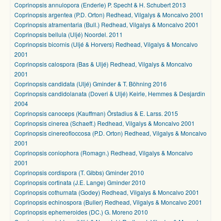
Coprinopsis annulopora (Enderle) P. Specht & H. Schubert 2013
Coprinopsis argentea (P.D. Orton) Redhead, Vilgalys & Moncalvo 2001
Coprinopsis atramentaria (Bull.) Redhead, Vilgalys & Moncalvo 2001
Coprinopsis bellula (Uljé) Noordel. 2011
Coprinopsis bicornis (Uljé & Horvers) Redhead, Vilgalys & Moncalvo
2001
Coprinopsis calospora (Bas & Uljé) Redhead, Vilgalys & Moncalvo
2001
Coprinopsis candidata (Uljé) Gminder & T. Böhning 2016
Coprinopsis candidolanata (Doveri & Uljé) Keirle, Hemmes & Desjardin
2004
Coprinopsis canoceps (Kauffman) Örstadius & E. Larss. 2015
Coprinopsis cinerea (Schaeff.) Redhead, Vilgalys & Moncalvo 2001
Coprinopsis cinereofloccosa (P.D. Orton) Redhead, Vilgalys & Moncalvo
2001
Coprinopsis coniophora (Romagn.) Redhead, Vilgalys & Moncalvo
2001
Coprinopsis cordispora (T. Gibbs) Gminder 2010
Coprinopsis cortinata (J.E. Lange) Gminder 2010
Coprinopsis cothurnata (Godey) Redhead, Vilgalys & Moncalvo 2001
Coprinopsis echinospora (Buller) Redhead, Vilgalys & Moncalvo 2001
Coprinopsis ephemeroides (DC.) G. Moreno 2010