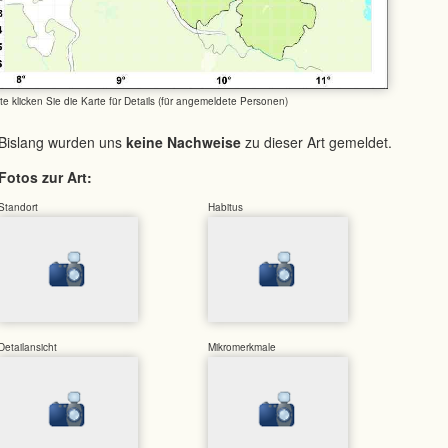
tte klicken Sie die Karte für Details (für angemeldete Personen)
Bislang wurden uns
keine Nachweise
zu dieser Art gemeldet.
Fotos zur Art:
Standort
Habitus
Detailansicht
Mikromerkmale