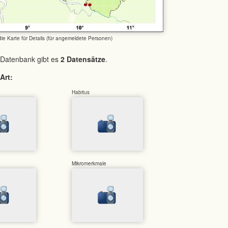
 die Karte für Details (für angemeldete Personen)
 Datenbank gibt es
2 Datensätze
.
Art:
Habitus
Mikromerkmale