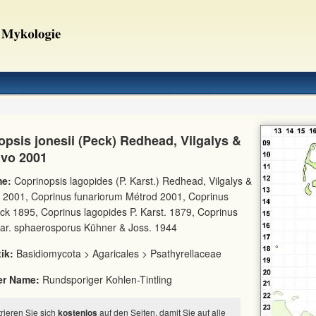
opsis jonesii (Peck) Redhead, Vilgalys &
vo 2001
e:
Coprinopsis lagopides (P. Karst.) Redhead, Vilgalys &
 2001, Coprinus funariorum Métrod 2001, Coprinus
eck 1895, Coprinus lagopides P. Karst. 1879, Coprinus
var. sphaerosporus Kühner & Joss. 1944
ik:
Basidiomycota > Agaricales > Psathyrellaceae
er Name:
Rundsporiger Kohlen-Tintling
strieren Sie sich
kostenlos
auf den Seiten, damit Sie auf alle