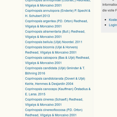
Informatio
Vilgalys & Moncalvo 2001
die volle 
Coprinopsis annulopora (Enderle) P. Specht &
H. Schubert 2013
Koste
Coprinopsis argentea (P.D. Orton) Redhead,
Login
Vilgalys & Moncalvo 2001
Coprinopsis atramentaria (Bull.) Redhead,
Vilgalys & Moncalvo 2001
Coprinopsis bellula (Uljé) Noordel. 2011
Coprinopsis bicornis (Uljé & Horvers)
Redhead, Vilgalys & Moncalvo 2001
Coprinopsis calospora (Bas & Uljé) Redhead,
Vilgalys & Moncalvo 2001
Coprinopsis candidata (Uljé) Gminder & T.
Böhning 2016
Coprinopsis candidolanata (Doveri & Uljé)
Keirle, Hemmes & Desjardin 2004
Coprinopsis canoceps (Kauffman) Örstadius &
E. Larss. 2015
Coprinopsis cinerea (Schaeff.) Redhead,
Vilgalys & Moncalvo 2001
Coprinopsis cinereofloccosa (P.D. Orton)
Redhead, Vilgalys & Moncalvo 2001