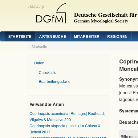
Hamburg
STARTSEITE
ARTENSUCHE
MITARBEITER
REGIONEN
Startseite
Coprin
Daten
Moncal
Checkliste
Synonym
Bearbeitungsstand
Moncalvo
jonesii P
lagopus 
Verwandte Arten
Systemat
Coprinopsis acuminata (Romagn.) Redhead,
Vilgalys & Moncalvo 2001
Deutsch
Coprinopsis alopecia (Lasch) La Chiusa &
Boffelli 2017
Bitte regi
Coprinopsis ammophilae (Courtec.) Redhead,