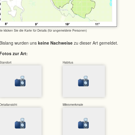
tte klicken Sie die Karte für Details (für angemeldete Personen)
Bislang wurden uns
keine Nachweise
zu dieser Art gemeldet.
Fotos zur Art:
Standort
Habitus
Detailansicht
Mikromerkmale