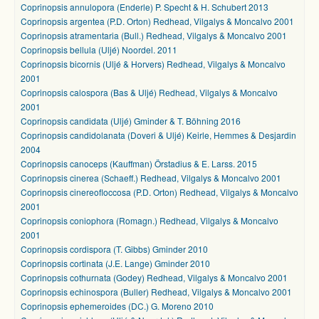
Coprinopsis annulopora (Enderle) P. Specht & H. Schubert 2013
Coprinopsis argentea (P.D. Orton) Redhead, Vilgalys & Moncalvo 2001
Coprinopsis atramentaria (Bull.) Redhead, Vilgalys & Moncalvo 2001
Coprinopsis bellula (Uljé) Noordel. 2011
Coprinopsis bicornis (Uljé & Horvers) Redhead, Vilgalys & Moncalvo
2001
Coprinopsis calospora (Bas & Uljé) Redhead, Vilgalys & Moncalvo
2001
Coprinopsis candidata (Uljé) Gminder & T. Böhning 2016
Coprinopsis candidolanata (Doveri & Uljé) Keirle, Hemmes & Desjardin
2004
Coprinopsis canoceps (Kauffman) Örstadius & E. Larss. 2015
Coprinopsis cinerea (Schaeff.) Redhead, Vilgalys & Moncalvo 2001
Coprinopsis cinereofloccosa (P.D. Orton) Redhead, Vilgalys & Moncalvo
2001
Coprinopsis coniophora (Romagn.) Redhead, Vilgalys & Moncalvo
2001
Coprinopsis cordispora (T. Gibbs) Gminder 2010
Coprinopsis cortinata (J.E. Lange) Gminder 2010
Coprinopsis cothurnata (Godey) Redhead, Vilgalys & Moncalvo 2001
Coprinopsis echinospora (Buller) Redhead, Vilgalys & Moncalvo 2001
Coprinopsis ephemeroides (DC.) G. Moreno 2010