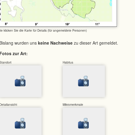
tte klicken Sie die Karte für Details (für angemeldete Personen)
Bislang wurden uns
keine Nachweise
zu dieser Art gemeldet.
Fotos zur Art:
Standort
Habitus
Detailansicht
Mikromerkmale