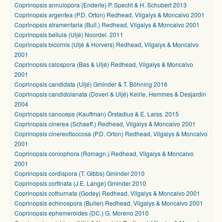
Coprinopsis annulopora (Enderle) P. Specht & H. Schubert 2013
Coprinopsis argentea (P.D. Orton) Redhead, Vilgalys & Moncalvo 2001
Coprinopsis atramentaria (Bull.) Redhead, Vilgalys & Moncalvo 2001
Coprinopsis bellula (Uljé) Noordel. 2011
Coprinopsis bicornis (Uljé & Horvers) Redhead, Vilgalys & Moncalvo
2001
Coprinopsis calospora (Bas & Uljé) Redhead, Vilgalys & Moncalvo
2001
Coprinopsis candidata (Uljé) Gminder & T. Böhning 2016
Coprinopsis candidolanata (Doveri & Uljé) Keirle, Hemmes & Desjardin
2004
Coprinopsis canoceps (Kauffman) Örstadius & E. Larss. 2015
Coprinopsis cinerea (Schaeff.) Redhead, Vilgalys & Moncalvo 2001
Coprinopsis cinereofloccosa (P.D. Orton) Redhead, Vilgalys & Moncalvo
2001
Coprinopsis coniophora (Romagn.) Redhead, Vilgalys & Moncalvo
2001
Coprinopsis cordispora (T. Gibbs) Gminder 2010
Coprinopsis cortinata (J.E. Lange) Gminder 2010
Coprinopsis cothurnata (Godey) Redhead, Vilgalys & Moncalvo 2001
Coprinopsis echinospora (Buller) Redhead, Vilgalys & Moncalvo 2001
Coprinopsis ephemeroides (DC.) G. Moreno 2010