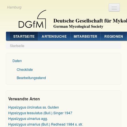
Hamburg
Registrieren
Login
STARTSEITE
ARTENSUCHE
MITARBEITER
REGIONEN
Startseite
Daten
Checkliste
Bearbeitungsstand
Verwandte Arten
Hypsizygus circinatus ss. Gulden
Hypsizygus tessulatus (Bull.) Singer 1947
Hypsizygus ulmarius agg.
Hypsizygus ulmarius (Bull.) Redhead 1984 s. str.