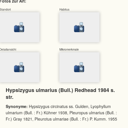
Fotos zur Art:
Standort
Habitus
Detailansicht
Mikromerkmale
Hypsizygus ulmarius (Bull.) Redhead 1984 s.
str.
Synonyme:
Hypsizygus circinatus ss. Gulden, Lyophyllum
ulmarium (Bull. : Fr.) Kühner 1938, Pleuropus ulmarius (Bull. :
Fr.) Gray 1821, Pleurotus ulmariae (Bull. : Fr.) P. Kumm. 1955