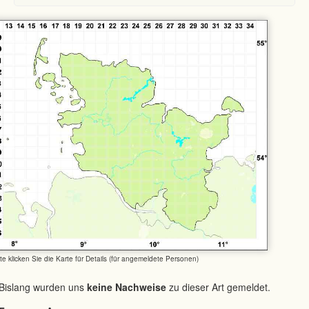
tte klicken Sie die Karte für Details (für angemeldete Personen)
Bislang wurden uns
keine Nachweise
zu dieser Art gemeldet.