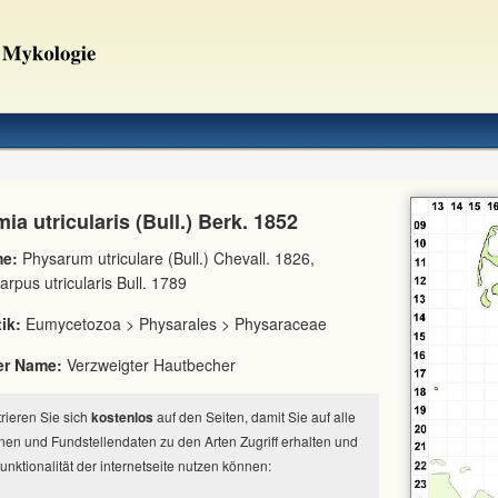
a utricularis (Bull.) Berk. 1852
e:
Physarum utriculare (Bull.) Chevall. 1826,
rpus utricularis Bull. 1789
ik:
Eumycetozoa > Physarales > Physaraceae
er Name:
Verzweigter Hautbecher
strieren Sie sich
kostenlos
auf den Seiten, damit Sie auf alle
nen und Fundstellendaten zu den Arten Zugriff erhalten und
Funktionalität der internetseite nutzen können: