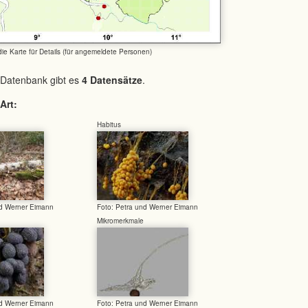
 die Karte für Details (für angemeldete Personen)
 Datenbank gibt es
4 Datensätze
.
Art:
Habitus
nd Werner Eimann
Foto: Petra und Werner Eimann
Mikromerkmale
nd Werner Eimann
Foto: Petra und Werner Eimann