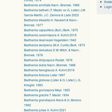
Koste
Badhamia armillata Nann.-Bremek. 1966
Login
Badhamia bethelii (T. Macbr. ex G. Lister) J.M.
García-Martín, J.C. Zamora & Lado 2023
Badhamia bibasilis H. Neubert & Nann.-
Bremek. 1977
Badhamia capsulifera (Bull.) Berk. 1875
Badhamia cavernispora A. Kuhnt 2019
Badhamia dearnessii Hagelstein 1942
Badhamia decipiens (M.A. Curtis) Berk. 1873
Badhamia delicatula D.W. Mitch. & Nann.-
Bremek. 1976
Badhamia dictyospora Rostaf. 1876
Badhamia dubia Nann.-Bremek. 1968
Badhamia flavoglauca A. Kuhnt 2019
Badhamia foliicola Lister 1897
Badhamia globosa (Lister & G. Lister) L.G.
Krieglst. 1993
Badhamia goniospora Meyl. 1925
Badhamia gracilis T. Macbr. 1934
Badhamia grandispora Illana & G. Moreno
1992
Badhamia juliae A. Kuhnt 2021