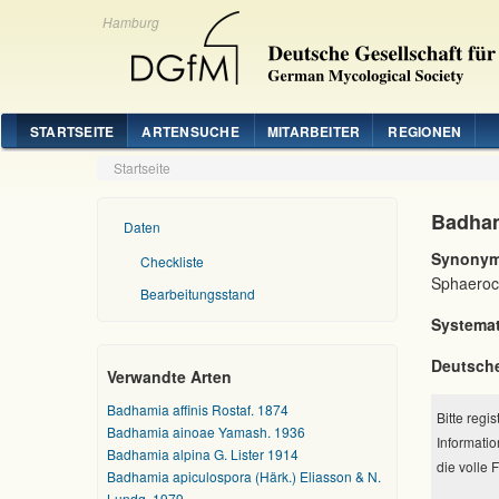
Hamburg
STARTSEITE
ARTENSUCHE
MITARBEITER
REGIONEN
Startseite
Badhami
Daten
Synonym
Checkliste
Sphaeroca
Bearbeitungsstand
Systemat
Deutsch
Verwandte Arten
Badhamia affinis Rostaf. 1874
Bitte regi
Badhamia ainoae Yamash. 1936
Informatio
Badhamia alpina G. Lister 1914
die volle 
Badhamia apiculospora (Härk.) Eliasson & N.
Lundq. 1979