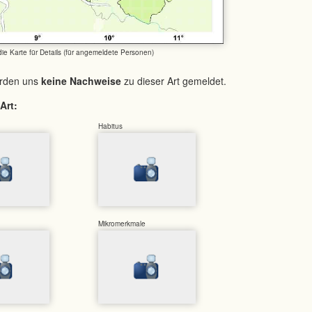
 die Karte für Details (für angemeldete Personen)
urden uns
keine Nachweise
zu dieser Art gemeldet.
Art:
Habitus
Mikromerkmale