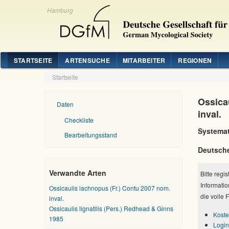
Hamburg
STARTSEITE
ARTENSUCHE
MITARBEITER
REGIONEN
Startseite
Ossica
Daten
inval.
Checkliste
Systemat
Bearbeitungsstand
Deutsch
Verwandte Arten
Bitte regi
Informatio
Ossicaulis lachnopus (Fr.) Contu 2007 nom.
die volle 
inval.
Ossicaulis lignatilis (Pers.) Redhead & Ginns
Koste
1985
Login