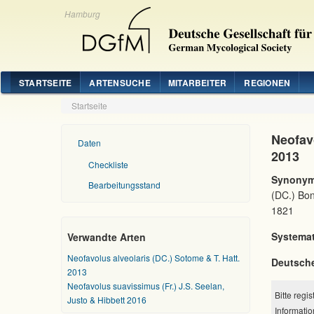
Hamburg
STARTSEITE
ARTENSUCHE
MITARBEITER
REGIONEN
Startseite
Neofavo
Daten
2013
Checkliste
Synonym
Bearbeitungsstand
(DC.) Bon
1821
Systemat
Verwandte Arten
Neofavolus alveolaris (DC.) Sotome & T. Hatt.
Deutsch
2013
Neofavolus suavissimus (Fr.) J.S. Seelan,
Bitte regi
Justo & Hibbett 2016
Informatio