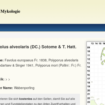
lus alveolaris (DC.) Sotome & T. Hatt.
e:
Favolus europaeus Fr. 1838, Polyporus alveolaris
dartsev & Singer 1941, Polyporus mori (Pollini : Fr.) Fr.
ik:
> >
er Name:
Wabenporling
strieren Sie sich
kostenlos
auf den Seiten, damit Sie auf alle
nen und Fundstellendaten zu den Arten Zugriff erhalten und