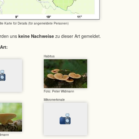
 die Karte für Details (für angemeldete Personen)
urden uns
keine Nachweise
zu dieser Art gemeldet.
Art:
Habitus
Foto: Peter Widmann
Mikromerkmale
idmann