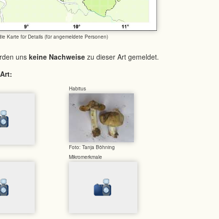
 die Karte für Details (für angemeldete Personen)
urden uns
keine Nachweise
zu dieser Art gemeldet.
Art:
Habitus
Foto: Tanja Böhning
Mikromerkmale