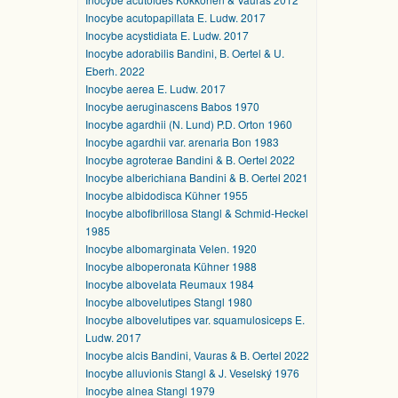
Inocybe acutopapillata E. Ludw. 2017
Inocybe acystidiata E. Ludw. 2017
Inocybe adorabilis Bandini, B. Oertel & U.
Eberh. 2022
Inocybe aerea E. Ludw. 2017
Inocybe aeruginascens Babos 1970
Inocybe agardhii (N. Lund) P.D. Orton 1960
Inocybe agardhii var. arenaria Bon 1983
Inocybe agroterae Bandini & B. Oertel 2022
Inocybe alberichiana Bandini & B. Oertel 2021
Inocybe albidodisca Kühner 1955
Inocybe albofibrillosa Stangl & Schmid-Heckel
1985
Inocybe albomarginata Velen. 1920
Inocybe alboperonata Kühner 1988
Inocybe albovelata Reumaux 1984
Inocybe albovelutipes Stangl 1980
Inocybe albovelutipes var. squamulosiceps E.
Ludw. 2017
Inocybe alcis Bandini, Vauras & B. Oertel 2022
Inocybe alluvionis Stangl & J. Veselský 1976
Inocybe alnea Stangl 1979