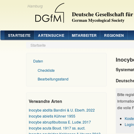
Hamburg
STARTSEITE
ARTENSUCHE
MITARBEITER
REGIONEN
Startseite
Inocybe
Daten
Systemat
Checkliste
Bearbeitungsstand
Deutsch
Bitte regi
Verwandte Arten
Informatio
die volle 
Inocybe abdita Bandini & U. Eberh. 2022
Inocybe abietis Kühner 1955
Koste
Inocybe abruptibulbosa E. Ludw. 2017
Login
Inocybe acuta Boud. 1917 ss. auct.
Inocybe acutoides Kokkonen & Vauras 2012