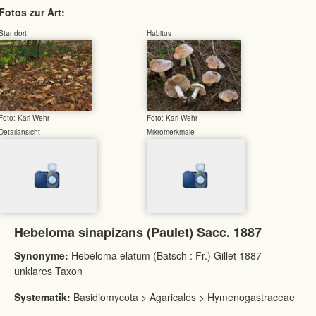
Fotos zur Art:
Standort
Habitus
Foto: Karl Wehr
Foto: Karl Wehr
Detailansicht
Mikromerkmale
Hebeloma sinapizans (Paulet) Sacc. 1887
Synonyme:
Hebeloma elatum (Batsch : Fr.) Gillet 1887
unklares Taxon
Systematik:
Basidiomycota > Agaricales > Hymenogastraceae