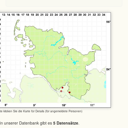
tte klicken Sie die Karte für Details (für angemeldete Personen)
In unserer Datenbank gibt es
5 Datensätze
.